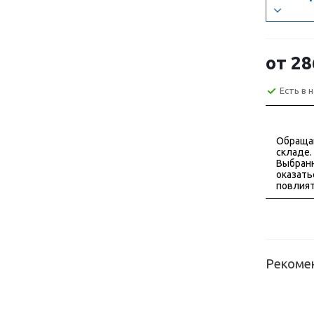
от
28
Есть в 
Обраща
складе.
Выбранн
оказать
повлият
Рекоме