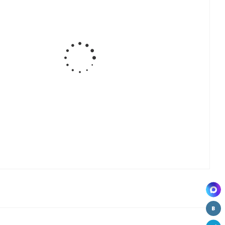
Gola
Комплект
Gola
Gola Угол
ь
Крепление
креплений
Профиль
внешний
,
для
под шуруп
врезной,
для L-
д
горизонтальных
для
4,1м под
образного
профилей
профилей
18мм
горизонтального
(коннектор),
Gola,
профиля
хром
пластик
90гр.
SU116.DS59
Gola
Gola
Gola Угол
т
Комплект
Профиль L-
внутренний
к
сплошных
образный,
для L-
заглушек
вертикальный
образного
го
для С-
4,1м
горизонтального
ального
образного
профиля
я
горизонтального
90гр.
профиля