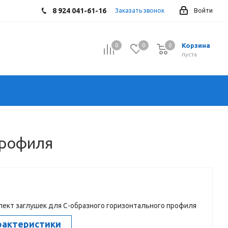
8 924 041-61-16
Заказать звонок
Войти
Корзина
0
0
0
0
пуста
профиля
лект заглушек для С-образного горизонтального профиля
рактеристики