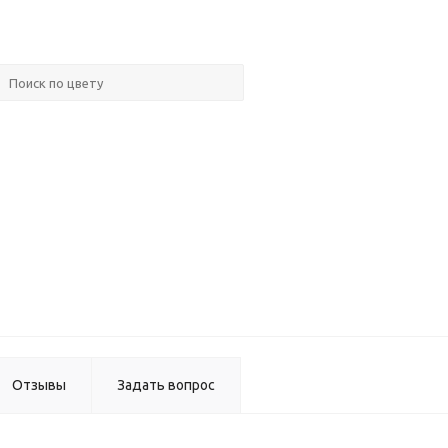
Gola
Профил
врезной
4,1м по
16мм
Gola
Комплек
заглуше
для L-
образно
горизонт
профил
Отзывы
Задать вопрос