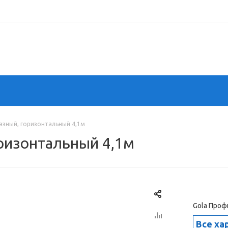
азный, горизонтальный 4,1м
оризонтальный 4,1м
Gola Проф
Все ха