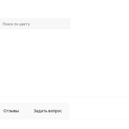
Gola
Профил
врезной
4,1м по
16мм
Gola
Комплек
заглуше
для С-
образно
горизонт
профил
Отзывы
Задать вопрос