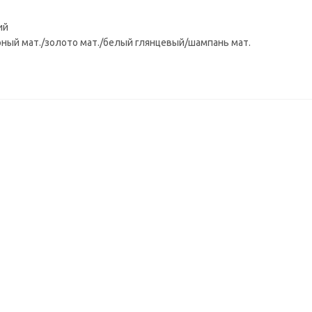
ий
рный мат./золото мат./белый глянцевый/шампань мат.