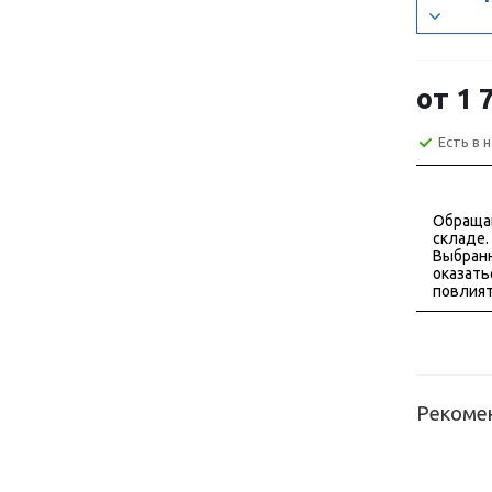
от
1 
Есть в 
Обраща
складе.
Выбранн
оказать
повлият
Рекоме