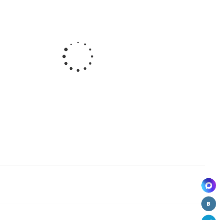
Gola
Комплект
Gola
Gola Угол
ь
Крепление
креплений
Профиль
внешний
,
для
под шуруп
врезной,
для L-
д
горизонтальных
для
4,1м под
образного
профилей
профилей
18мм
горизонтального
(коннектор),
Gola,
профиля
хром
пластик
90гр.
SU116.DS59
Gola
Gola
Gola
т
Комплект
Комплект
Профиль L-
к
заглушек
сплошных
образный,
для L-
заглушек
вертикальный
го
образного
для С-
4,1м
ального
горизонтального
образного
я
профиля
горизонтального
профиля