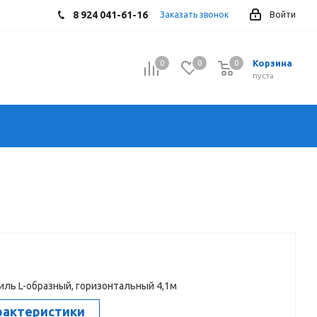
8 924 041-61-16
Заказать звонок
Войти
Корзина
0
0
0
0
пуста
иль L-образный, горизонтальный 4,1м
рактеристики