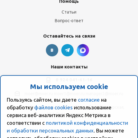
Помощь
Статьи
Вопрос-ответ
Оставайтесь на связи
Наши контакты
8 924 041-61-16
Мы используем cookie
moer@moer.ru
moer1@moer.ru
manager2@moer.ru
Пользуясь сайтом, вы даете
согласие
на
обработку
файлов cookies
использование
ул. Пионерская, 154 (база "Космо") ул. Пионерская,
154, Склад компании Моер
сервиса веб-аналитики Яндекс Метрика в
соответствии с
политикой конфиденциальности
и обработки персональных данных
. Вы можете