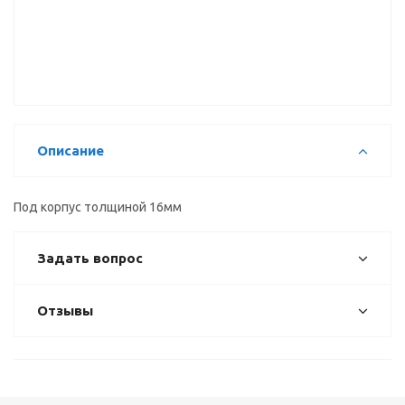
Комплект
Профиль L-
внутренний
сплошных
образный,
для L-
заглушек
вертикальный
образного
для С-
4,1м
горизонтального
образного
профиля
горизонтального
90гр.
профиля
Описание
Под корпус толщиной 16мм
Задать вопрос
Отзывы