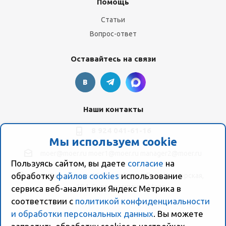
Помощь
Статьи
Вопрос-ответ
Оставайтесь на связи
Наши контакты
8 924 041-61-16
Мы используем cookie
moer@moer.ru
moer1@moer.ru
manager2@moer.ru
Пользуясь сайтом, вы даете
согласие
на
обработку
файлов cookies
использование
ул. Пионерская, 154 (база "Космо") ул. Пионерская,
154, Склад компании Моер
сервиса веб-аналитики Яндекс Метрика в
соответствии с
политикой конфиденциальности
и обработки персональных данных
. Вы можете