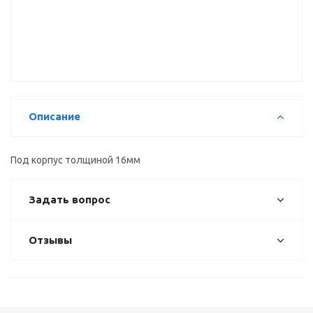
Комплект
Профиль L-
внутренний
сплошных
образный,
для L-
заглушек
вертикальный
образного
для С-
4,1м
горизонтального
образного
профиля
горизонтального
90гр.
профиля
Описание
Под корпус толщиной 16мм
Задать вопрос
Отзывы