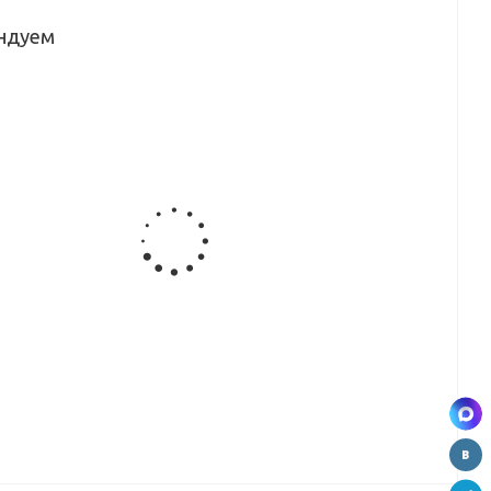
ндуем
м
HPL 12мм
HPL 12мм
HPL 12мм
HPL 12мм
Т
№111MD
№60СТ
№60СТ
№295СТ
(Дуб вотан)
(Мрамор
(Мрамор
(черный
(4200*1320*12
Итальянский)
Итальянский)
тунис)
0*12
мм)
(4200*1320*12
(3050*650*12
(3050*1320*12
мм)
мм)
мм)
м
HPL 12мм
HPL 4мм
HPL 12мм
T
№213СЛ
№60СТ
№87MD
ский
(калангут)
(Мрамор
(дуб
(3050*1320*12
Итальянский)
флагстаф)
)
мм)
(3050*1320*4
(4200*1320*12
20*12
мм)
мм)