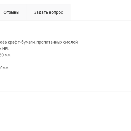
мм)
Отзывы
Задать вопрос
лоёв крафт-бумаги, пропитанных смолой
к HPL
20 мм
00мм