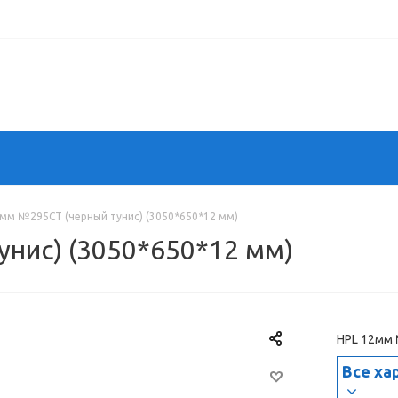
2мм №295СТ (черный тунис) (3050*650*12 мм)
нис) (3050*650*12 мм)
HPL 12мм 
Все ха