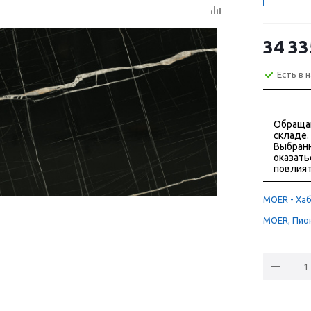
34 33
Есть в 
Обраща
складе.
Выбранн
оказать
повлият
MOER - Хаб
MOER, Пион