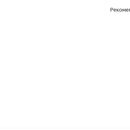
Рекоме
HPL 12м
№327С
(гранит
белый)
(3050*65
мм)
HPL 12м
№182C
(Королев
опал
светлый
(4200*13