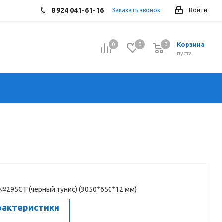
8 924 041-61-16
Заказать звонок
Войти
Корзина
0
0
0
0
пуста
№295СТ (черный тунис) (3050*650*12 мм)
рактеристики