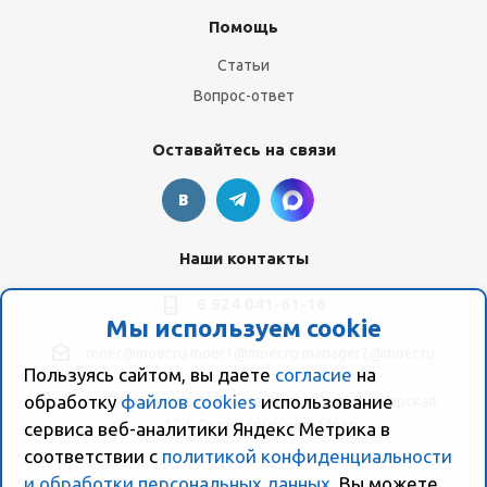
Помощь
Статьи
Вопрос-ответ
Оставайтесь на связи
Наши контакты
8 924 041-61-16
Мы используем cookie
moer@moer.ru
moer1@moer.ru
manager2@moer.ru
Пользуясь сайтом, вы даете
согласие
на
обработку
файлов cookies
использование
ул. Пионерская, 154 (база "Космо") ул. Пионерская,
154, Склад компании Моер
сервиса веб-аналитики Яндекс Метрика в
соответствии с
политикой конфиденциальности
и обработки персональных данных
. Вы можете