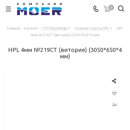
0
Главная
-
Каталог
-
СТОЛЕШНИЦЫ
-
Компакт-плиты HPL
-
HPL
4мм №219СТ (витория) (3050*650*4 мм)
HPL 4мм №219СТ (витория) (3050*650*4
мм)