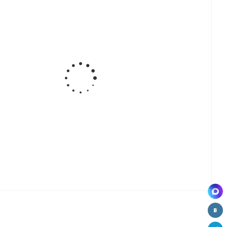
кромка
кромка
кромка
кромка
к
Скиф с/к
Скиф с/к
Скиф с/к
Скиф с/к
0
(3000*50
(3000*50
(3000*50
(3000*50
6
мм) №329
мм) №32Г
мм) №1110
мм) №132
я
(дуб
(светлый
(белый)
(орех
)
серебристый
сланец)
волна)
)
кромка
кромка
кромка
к
Скиф с/к
Скиф с/к
Скиф с/к
0
(3000*50мм)
(3000*50
(3000*50
2
№32
мм) №81
мм) №156Л
(волшебное
(дуб
(берилл
дерево
флагстаф
бежевый
светлое )
темный)
глянец)