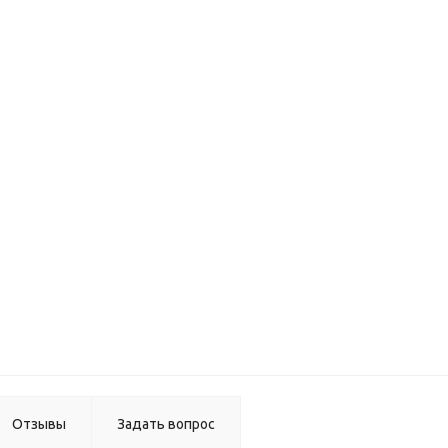
кромка
Скиф с/
(3000*5
мм) №18
(золота
венеция
кромка
Скиф с/
(3000*5
мм) №8
(старый
дуб)
Отзывы
Задать вопрос