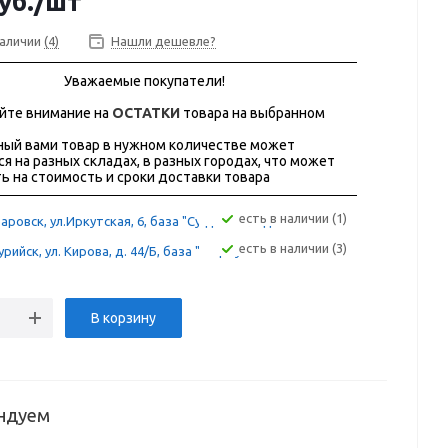
уб.
/шт
наличии
(4)
Нашли дешевле?
Уважаемые покупатели!
йте внимание на
ОСТАТКИ
товара на выбранном
ый вами товар в нужном количестве может
ся на разных складах, в разных городах, что может
ь на стоимость и сроки доставки товара
Есть в наличии (1)
аровск, ул.Иркутская, 6, база "Сугдак" склад 12А
Есть в наличии (3)
рийск, ул. Кирова, д. 44/Б, база "Фортуна"
В корзину
ндуем