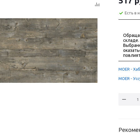
517
р
Есть в 
Обраща
складе.
Выбранн
оказать
повлият
MOER - Хаб
MOER - Уссу
Рекоме