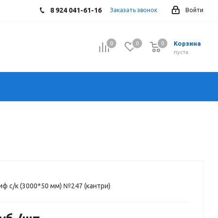
8 924 041-61-16
Заказать звонок
Войти
Корзина
0
0
0
0
пуста
иф с/к (3000*50 мм) №247 (кантри)