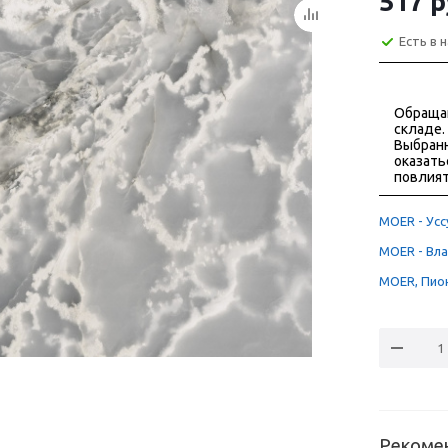
517
р
Есть в 
Обраща
складе.
Выбранн
оказать
повлият
MOER - Уссу
MOER - Вла
MOER, Пион
Рекоме