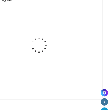
кромка
кромка
кромка
кромка
к
Скиф с/к
Скиф с/к
Скиф с/к
Скиф с/к
0
(3000*50
(3000*50
(3000*50
(3000*50
6
мм) №329
мм) №32Г
мм) №1110
мм) №132
я
(дуб
(светлый
(белый)
(орех
)
серебристый
сланец)
волна)
)
кромка
кромка
кромка
к
Скиф с/к
Скиф с/к
Скиф с/к
0
(3000*50мм)
(3000*50
(3000*50
2
№32
мм) №81
мм) №156Л
(волшебное
(дуб
(берилл
дерево
флагстаф
бежевый
светлое )
темный)
глянец)