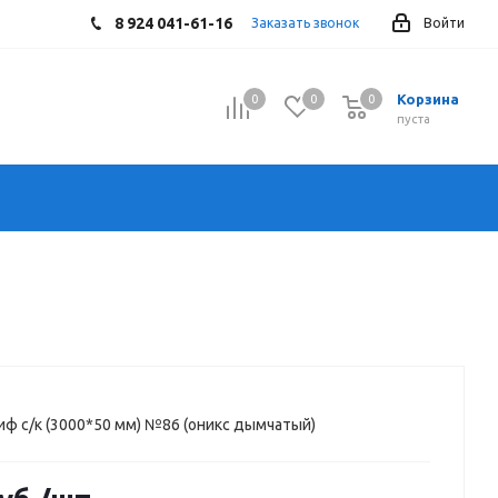
8 924 041-61-16
Заказать звонок
Войти
Корзина
0
0
0
0
пуста
иф с/к (3000*50 мм) №86 (оникс дымчатый)