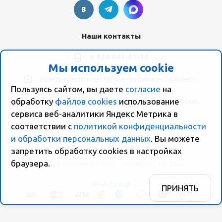
Наши контакты
8 924 041-61-16
Мы используем cookie
moer@moer.ru
moer1@moer.ru
manager2@moer.ru
Пользуясь сайтом, вы даете
согласие
на
обработку
файлов cookies
использование
ул. Пионерская, 154 (база "Космо") ул. Пионерская,
154, Склад компании Моер
сервиса веб-аналитики Яндекс Метрика в
соответствии с
политикой конфиденциальности
и обработки персональных данных
. Вы можете
запретить обработку сookies в настройках
браузера.
2026 © Компания "Моер" - интернет-магазин
SP-Artgroup
ПРИНЯТЬ