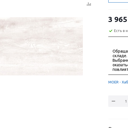
3 965
Есть в 
Обраща
складе.
Выбранн
оказать
повлият
MOER - Хаб