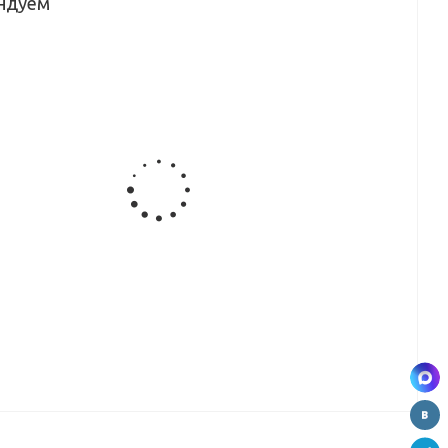
ндуем
Щит
Щит
Щит
Щит
ый
мебельный
мебельный
мебельный
мебельный
36
Скиф
Скиф №77
Скиф №327
Скиф №40
)
№209SLU
(серый
(гранит
(белая
0*6мм)
(скала)
каспий)
белый
метель)
(3000*600*6мм)
(3000*600*6мм)
глянец)
(3000*600*6мм)
(3000*600*6мм)
вывод
Щит
Щит
Щит
ый
мебельный
мебельный
мебельный
34
Скиф №198
Скиф №115
Скиф №156
)
(дуб сальва
(аурум)
(берилл
0*6мм)
золотой)
(3000*600*6мм)
бежевый)
(3000*600*6мм)
(3000*600*6мм)