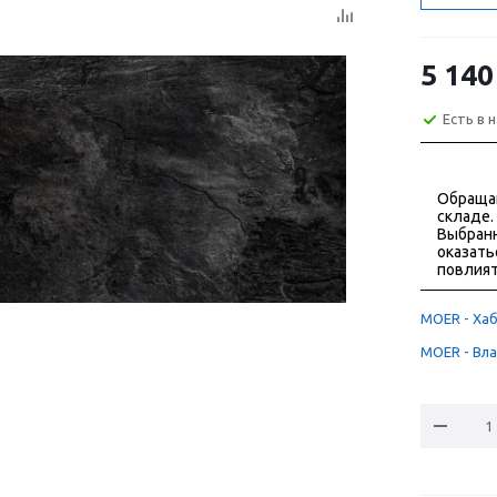
5 140
Есть в 
Обраща
складе.
Выбранн
оказать
повлият
MOER - Хаб
MOER - Вла