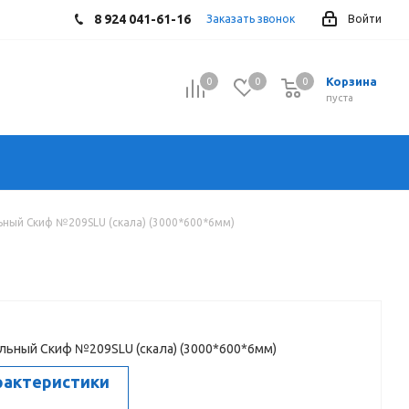
8 924 041-61-16
Заказать звонок
Войти
Корзина
0
0
0
0
пуста
ный Скиф №209SLU (скала) (3000*600*6мм)
ьный Скиф №209SLU (скала) (3000*600*6мм)
рактеристики