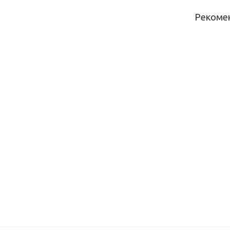
Рекоме
Щит
мебельн
Скиф №1
(калипсо
(3000*60
Щит
мебельн
Скиф №1
(дуб саль
золотой
(3000*60