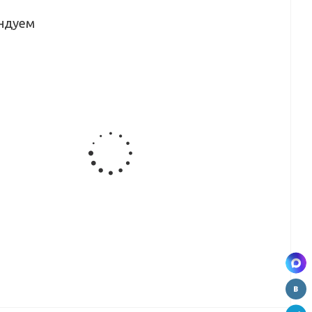
ндуем
Щит
Щит
Щит
Щит
ый
мебельный
мебельный
мебельный
мебельный
36
Скиф №77
Скиф №327
Скиф №40
Скиф №134
)
(серый
(гранит
(белая
(рамбла)
0*6мм)
каспий)
белый
метель)
(3000*600*6мм)
(3000*600*6мм)
глянец)
(3000*600*6мм)
(3000*600*6мм)
вывод
Щит
Щит
Щит
ый
мебельный
мебельный
мебельный
98
Скиф №115
Скиф №156
Скиф
ва
(аурум)
(берилл
№3110/76
)
(3000*600*6мм)
бежевый)
(белый
0*6мм)
(3000*600*6мм)
каспий )