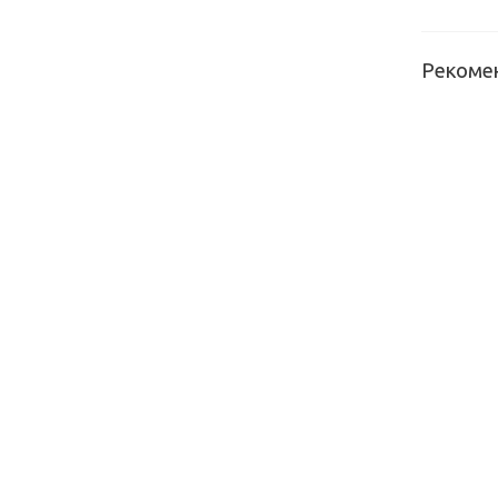
Рекоме
Щит
мебельн
Скиф №1
(калипсо
(3000*60
Щит
мебельн
Скиф №1
(рамбла