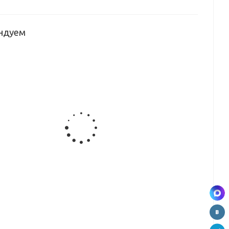
ндуем
Щит
Щит
Щит
Щит
ый
мебельный
мебельный
мебельный
мебельный
36
Скиф
Скиф №77
Скиф №327
Скиф №40
)
№209SLU
(серый
(гранит
(белая
0*6мм)
(скала)
каспий)
белый
метель)
(3000*600*6мм)
(3000*600*6мм)
глянец)
(3000*600*6мм)
(3000*600*6мм)
вывод
Щит
Щит
Щит
ый
мебельный
мебельный
мебельный
34
Скиф №198
Скиф №115
Скиф №156
)
(дуб сальва
(аурум)
(берилл