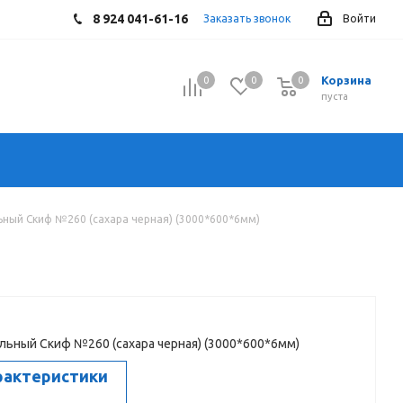
8 924 041-61-16
Заказать звонок
Войти
Корзина
0
0
0
0
пуста
ный Скиф №260 (сахара черная) (3000*600*6мм)
ьный Скиф №260 (сахара черная) (3000*600*6мм)
рактеристики