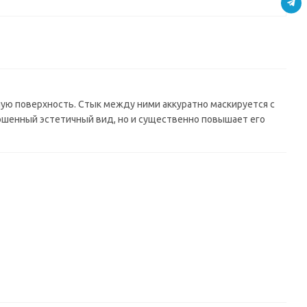
0*6мм)
золотой)
(3000*600*6мм)
бежевый)
(3000*600*6мм)
(3000*600*6мм)
ую поверхность. Стык между ними аккуратно маскируется с
шенный эстетичный вид, но и существенно повышает его