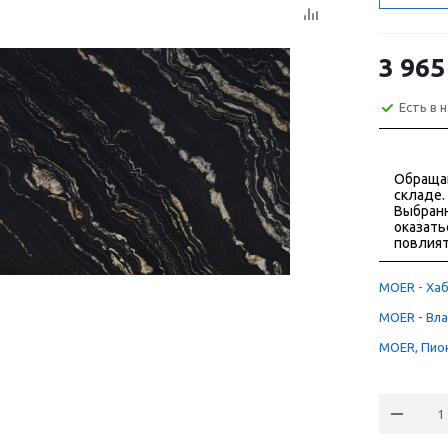
3 965
Есть в 
Обраща
складе.
Выбранн
оказать
повлият
MOER - Хаб
MOER - Вла
MOER, Пион