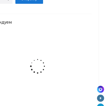
ндуем
Щит
Щит
Щит
Щит
ый
мебельный
мебельный
мебельный
мебельный
36
Скиф
Скиф №77
Скиф №327
Скиф №40
)
№209SLU
(серый
(гранит
(белая
0*6мм)
(скала)
каспий)
белый
метель)
(3000*600*6мм)
(3000*600*6мм)
глянец)
(3000*600*6мм)
(3000*600*6мм)
вывод
Щит
Щит
Щит
ый
мебельный
мебельный
мебельный
34
Скиф №198
Скиф №115
Скиф №156