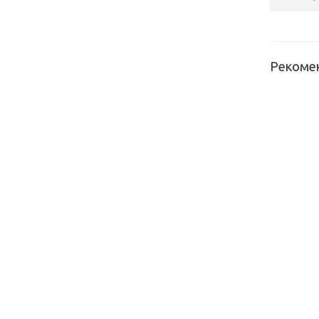
Рекоме
Щит
мебельн
Скиф №1
(калипсо
(3000*60
Щит
мебельн
Скиф №1