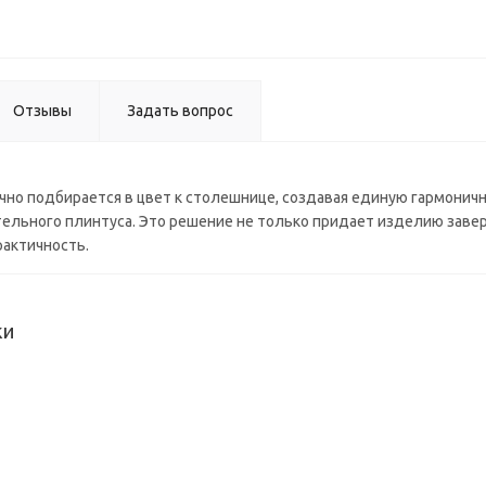
(рамбла
(3000*60
Отзывы
Задать вопрос
но подбирается в цвет к столешнице, создавая единую гармоничн
льного плинтуса. Это решение не только придает изделию завер
рактичность.
ки