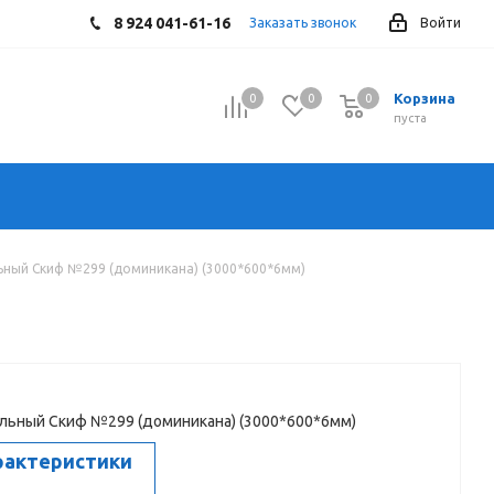
8 924 041-61-16
Заказать звонок
Войти
Корзина
0
0
0
0
пуста
ный Скиф №299 (доминикана) (3000*600*6мм)
льный Скиф №299 (доминикана) (3000*600*6мм)
рактеристики