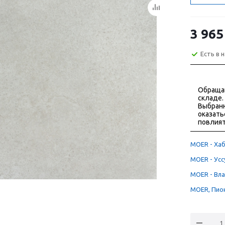
3 965
Есть в 
Обраща
складе.
Выбранн
оказать
повлият
MOER - Хаб
MOER - Уссу
MOER - Вла
MOER, Пион