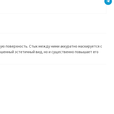
)
(дуб сальва
(аурум)
(берилл
0*6мм)
золотой)
(3000*600*6мм)
бежевый)
(3000*600*6мм)
(3000*600*6мм)
ую поверхность. Стык между ними аккуратно маскируется с
шенный эстетичный вид, но и существенно повышает его