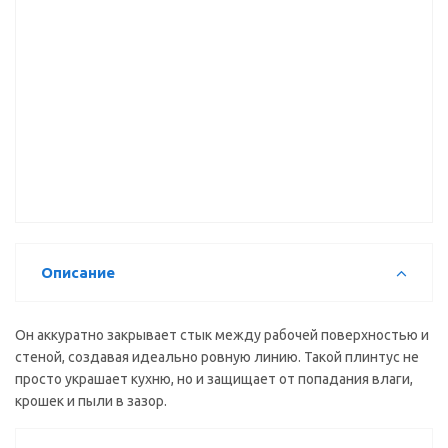
Плинтус 23
Плинтус 23
Плинтус 23
Черный
Сахара
Ассиметрия
матовый
20-231-0-
6051
Описание
Он аккуратно закрывает стык между рабочей поверхностью и
стеной, создавая идеально ровную линию. Такой плинтус не
просто украшает кухню, но и защищает от попадания влаги,
крошек и пыли в зазор.