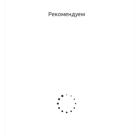
Рекомендуем
Плинтус 23
Плинтус 23
Плинтус 23
гранит
стоун
дуб
белый (86)
гридже
светлый
LB231 20-
23-601
Плинтус 23
Плинтус 23
Плинтус 23
снежная
кальвадос
Граффити
земля
(выведен)
LB231 (24)