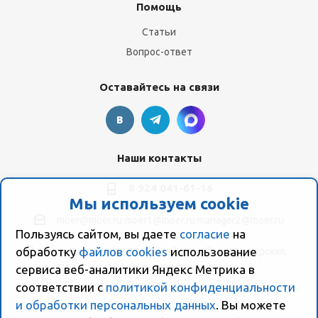
Помощь
Статьи
Вопрос-ответ
Оставайтесь на связи
Наши контакты
8 924 041-61-16
Мы используем cookie
moer@moer.ru
moer1@moer.ru
manager2@moer.ru
Пользуясь сайтом, вы даете
согласие
на
обработку
файлов cookies
использование
ул. Пионерская, 154 (база "Космо") ул. Пионерская,
154, Склад компании Моер
сервиса веб-аналитики Яндекс Метрика в
соответствии с
политикой конфиденциальности
и обработки персональных данных
. Вы можете