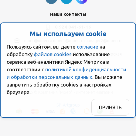
Наши контакты
8 924 041-61-16
Мы используем cookie
moer@moer.ru
moer1@moer.ru
manager2@moer.ru
Пользуясь сайтом, вы даете
согласие
на
обработку
файлов cookies
использование
ул. Пионерская, 154 (база "Космо") ул. Пионерская,
154, Склад компании Моер
сервиса веб-аналитики Яндекс Метрика в
соответствии с
политикой конфиденциальности
и обработки персональных данных
. Вы можете
запретить обработку сookies в настройках
браузера.
2026 © Компания "Моер" - интернет-магазин
SP-Artgroup
ПРИНЯТЬ