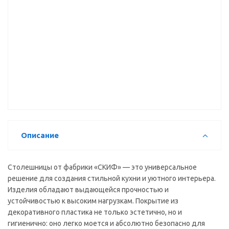
Столешница
Столешница
Столешница
кухонная
кухонная
кухонная
Скиф №10
Скиф №05
Скиф №300
(белый
(черногория)
(эклипс гл)
глянец)
(3000*600
(3000*600
(3000*600
мм) ВЫВОД
мм)
мм)
Описание
Столешницы от фабрики «СКИФ» — это универсальное
решение для создания стильной кухни и уютного интерьера.
Изделия обладают выдающейся прочностью и
устойчивостью к высоким нагрузкам. Покрытие из
декоративного пластика не только эстетично, но и
гигиенично: оно легко моется и абсолютно безопасно для