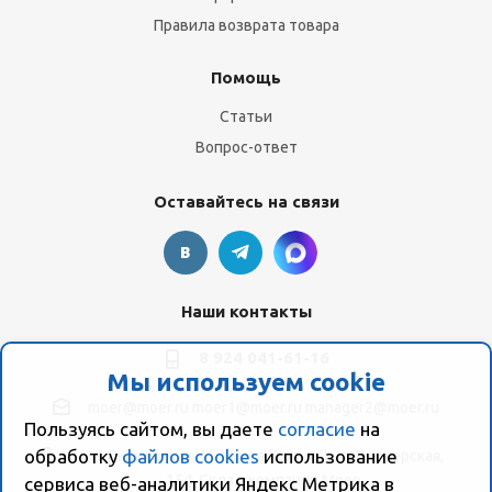
Правила возврата товара
Помощь
Статьи
Вопрос-ответ
Оставайтесь на связи
Наши контакты
8 924 041-61-16
Мы используем cookie
moer@moer.ru
moer1@moer.ru
manager2@moer.ru
Пользуясь сайтом, вы даете
согласие
на
обработку
файлов cookies
использование
ул. Пионерская, 154 (база "Космо") ул. Пионерская,
154, Склад компании Моер
сервиса веб-аналитики Яндекс Метрика в