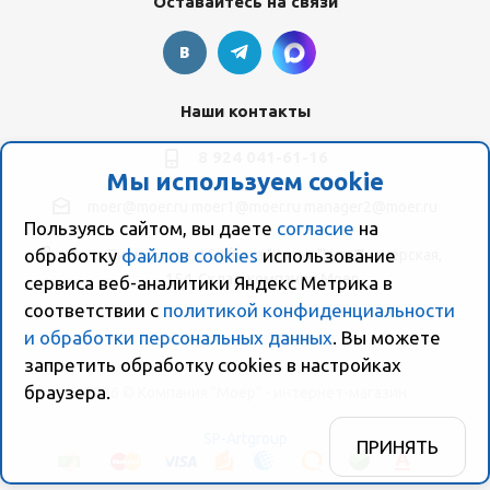
Оставайтесь на связи
Наши контакты
8 924 041-61-16
Мы используем cookie
moer@moer.ru
moer1@moer.ru
manager2@moer.ru
Пользуясь сайтом, вы даете
согласие
на
обработку
файлов cookies
использование
ул. Пионерская, 154 (база "Космо") ул. Пионерская,
154, Склад компании Моер
сервиса веб-аналитики Яндекс Метрика в
соответствии с
политикой конфиденциальности
и обработки персональных данных
. Вы можете
запретить обработку сookies в настройках
браузера.
2026 © Компания "Моер" - интернет-магазин
SP-Artgroup
ПРИНЯТЬ