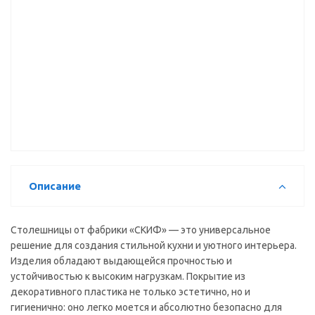
Столешница
Столешница
Столешница
кухонная
кухонная
кухонная
Скиф №10
Скиф №05
Скиф №300
(белый
(черногория)
(эклипс гл)
глянец)
(3000*600
(3000*600
(3000*600
мм) ВЫВОД
мм)
мм)
Описание
Столешницы от фабрики «СКИФ» — это универсальное
решение для создания стильной кухни и уютного интерьера.
Изделия обладают выдающейся прочностью и
устойчивостью к высоким нагрузкам. Покрытие из
декоративного пластика не только эстетично, но и
гигиенично: оно легко моется и абсолютно безопасно для