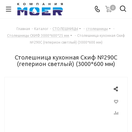
0
Главная
-
Каталог
-
СТОЛЕШНИЦЫ
-
столешницы
-
Столешницы СКИФ 3000*600*25 мм
-
Столешница кухонная Скиф
№290С (геперион светлый) (3000*600 мм)
Столешница кухонная Скиф №290С
(геперион светлый) (3000*600 мм)