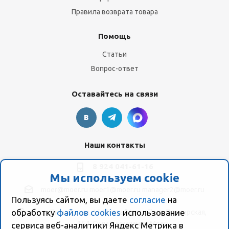
Правила возврата товара
Помощь
Статьи
Вопрос-ответ
Оставайтесь на связи
Наши контакты
8 924 041-61-16
Мы используем cookie
moer@moer.ru
moer1@moer.ru
manager2@moer.ru
Пользуясь сайтом, вы даете
согласие
на
обработку
файлов cookies
использование
ул. Пионерская, 154 (база "Космо") ул. Пионерская,
154, Склад компании Моер
сервиса веб-аналитики Яндекс Метрика в