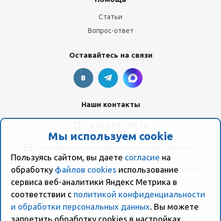
Статьи
Вопрос-ответ
Оставайтесь на связи
Наши контакты
8 924 041-61-16
Мы используем cookie
moer@moer.ru
moer1@moer.ru
manager2@moer.ru
Пользуясь сайтом, вы даете
согласие
на
обработку
файлов cookies
использование
ул. Пионерская, 154 (база "Космо") ул. Пионерская,
154, Склад компании Моер
сервиса веб-аналитики Яндекс Метрика в
соответствии с
политикой конфиденциальности
и обработки персональных данных
. Вы можете
запретить обработку сookies в настройках