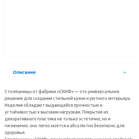
(3000*600
солнце)
глянец)
(3000*600
мм)
(3000*600
(3000*600
мм) ВЫВОД
мм) ВЫВОД
мм)
Столешница
кухонная
Скиф №300
(эклипс гл)
(3000*600
мм)
Описание
Столешницы от фабрики «СКИФ» — это универсальное
решение для создания стильной кухни и уютного интерьера.
Изделия обладают выдающейся прочностью и
устойчивостью к высоким нагрузкам. Покрытие из
декоративного пластика не только эстетично, но и
гигиенично: оно легко моется и абсолютно безопасно для
здоровья.