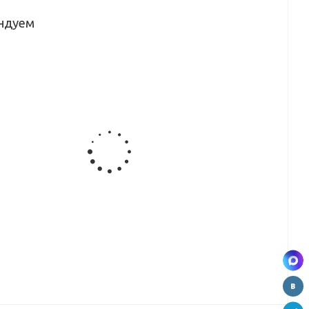
ндуем
ца
Столешница
Столешница
Столешница
Столешница
я
кухонная
кухонная
кухонная
кухонная
19
Скиф
Скиф №263
Скиф №218
Скиф №187
)
№209SLU
(паладина
(Венето)
(венеция)
0
(скала)
белая
(3000*600
(3000*600
(3000*600)
(3000*600
мм)
мм)
мм)
ца
Столешница
Столешница
Столешница
я
кухонная
кухонная
кухонная
3
Скиф №10
Скиф №05
Скиф №300
е
(белый
(черногория)
(эклипс гл)
глянец)
(3000*600
(3000*600
0
(3000*600
мм) ВЫВОД
мм)