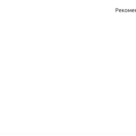
Рекоме
Столешни
кухонна
Скиф №2
(Витория
(3000*60
мм)
Столешни
кухонна
Скиф №1
(северно
солнце)
(3000*60