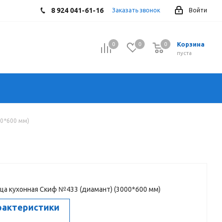
8 924 041-61-16
Заказать звонок
Войти
Корзина
0
0
0
0
пуста
0*600 мм)
а кухонная Скиф №433 (диамант) (3000*600 мм)
рактеристики