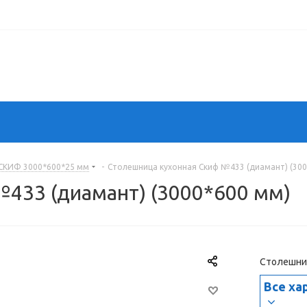
СКИФ 3000*600*25 мм
-
Столешница кухонная Скиф №433 (диамант) (300
433 (диамант) (3000*600 мм)
Столешниц
Все ха