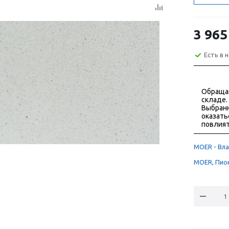
3 965
Есть в 
Обраща
складе.
Выбранн
оказать
повлият
MOER - Вла
MOER, Пион