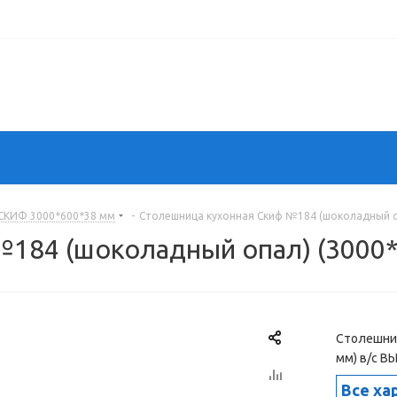
СКИФ 3000*600*38 мм
-
Столешница кухонная Скиф №184 (шоколадный о
№184 (шоколадный опал) (3000
Столешниц
мм) в/с 
Все ха