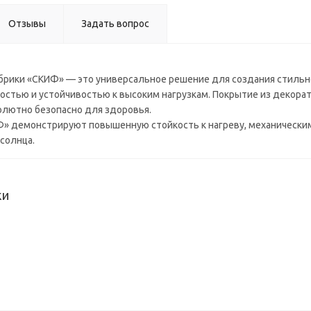
мм) в/с
Отзывы
Задать вопрос
рики «СКИФ» — это универсальное решение для создания стильно
тью и устойчивостью к высоким нагрузкам. Покрытие из декоратив
солютно безопасно для здоровья.
 демонстрируют повышенную стойкость к нагреву, механическим 
солнца.
ки