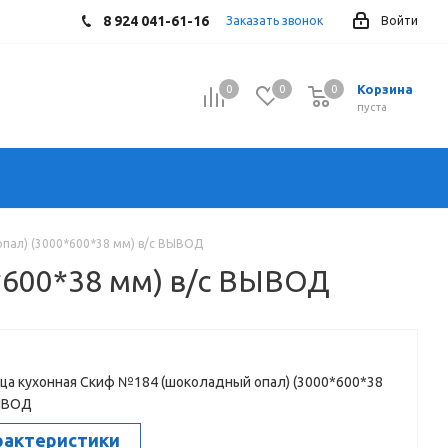
8 924 041-61-16
Заказать звонок
Войти
Корзина
0
0
0
0
пуста
пал) (3000*600*38 мм) в/с ВЫВОД
*600*38 мм) в/с ВЫВОД
а кухонная Скиф №184 (шоколадный опал) (3000*600*38
ВЫВОД
рактеристики