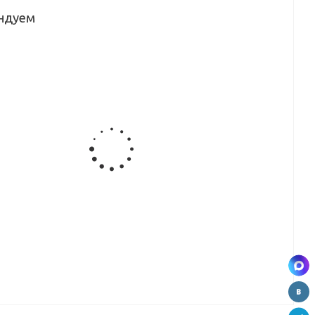
ндуем
ца
Столешница
Столешница
Столешница
Столешница
я
кухонная
кухонная
кухонная
Скиф №99
36
Скиф №197
Скиф №05
Скиф №123
(луна)
)
(дуб сальва
(черногория)
(витрум)
(3000*600*16
0*38
серый)
(3000*600*38
(3000*600*38
мм)
(3000*600*38
мм) в/с
мм) в/с
мм) в/с
ВЫВОД
ВЫВОД
ца
Столешница
Столешница
Столешница
я
кухонная
кухонная
Скиф №60
98
Скиф №200
Скиф №196
(мрамор
ва
(луанда)
(кассиопея
итальянский)
)
(3000*600*38
ГЛ)
(3000*600*16
0*38
мм) в/с
(3000*600*38
мм)