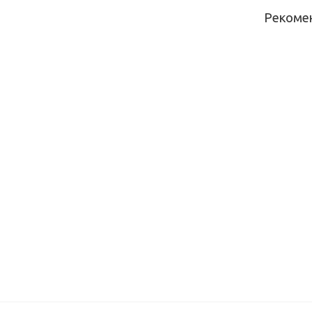
Рекоме
Столешни
кухонна
Скиф №1
(калипсо
(3000*60
мм) в/с
Столешни
кухонна
Скиф №1
(дуб саль
золотой
(3000*60