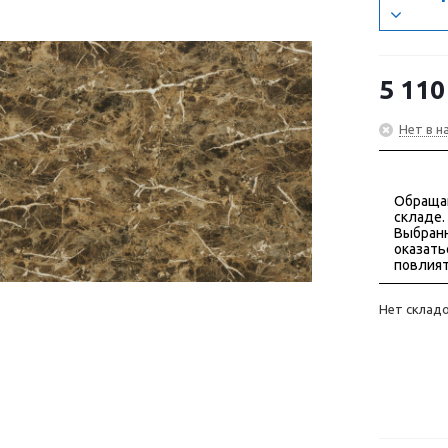
5 110
Нет в н
Обраща
складе.
Выбранн
оказать
повлият
Нет склад