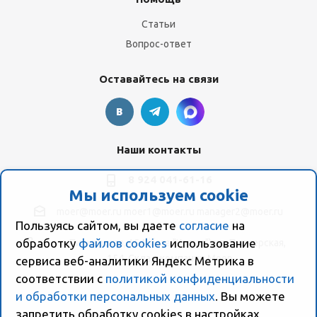
Статьи
Вопрос-ответ
Оставайтесь на связи
Наши контакты
8 924 041-61-16
Мы используем cookie
moer@moer.ru
moer1@moer.ru
manager2@moer.ru
Пользуясь сайтом, вы даете
согласие
на
обработку
файлов cookies
использование
ул. Пионерская, 154 (база "Космо") ул. Пионерская,
154, Склад компании Моер
сервиса веб-аналитики Яндекс Метрика в
соответствии с
политикой конфиденциальности
и обработки персональных данных
. Вы можете
запретить обработку сookies в настройках