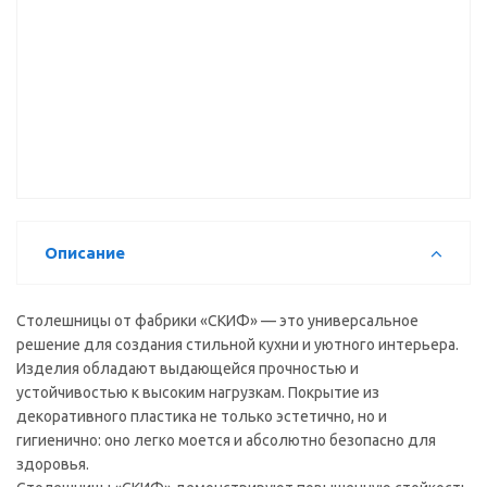
мм)
золотой)
(3000*600*38
ГЛ)
(3000*600*38
мм) в/с
(3000*600*38
мм) в/с
мм) в/с
Столешница
Скиф №60
(мрамор
итальянский)
(3000*600*16
мм)
Описание
Столешницы от фабрики «СКИФ» — это универсальное
решение для создания стильной кухни и уютного интерьера.
Изделия обладают выдающейся прочностью и
устойчивостью к высоким нагрузкам. Покрытие из
декоративного пластика не только эстетично, но и
гигиенично: оно легко моется и абсолютно безопасно для
здоровья.