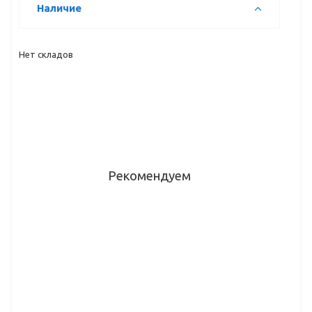
Наличие
Нет складов
Рекомендуем
Столешница
Столешница
Столешница
Столешница
кухонная
кухонная
кухонная
кухонная
Скиф №136
Скиф №197
Скиф №05
Скиф №123