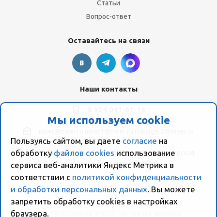
Статьи
Вопрос-ответ
Оставайтесь на связи
Наши контакты
8 924 041-61-16
Мы используем cookie
moer@moer.ru
moer1@moer.ru
manager2@moer.ru
Пользуясь сайтом, вы даете
согласие
на
обработку
файлов cookies
использование
ул. Пионерская, 154 (база "Космо") ул. Пионерская,
154, Склад компании Моер
сервиса веб-аналитики Яндекс Метрика в
соответствии с
политикой конфиденциальности
и обработки персональных данных
. Вы можете
запретить обработку сookies в настройках
браузера.
2026 © Компания "Моер" - интернет-магазин