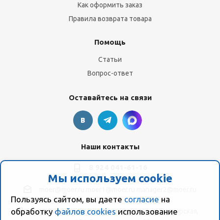
Как оформить заказ
Правила возврата товара
Помощь
Статьи
Вопрос-ответ
Оставайтесь на связи
Наши контакты
8 924 041-61-16
Мы используем cookie
moer@moer.ru
moer1@moer.ru
manager2@moer.ru
Пользуясь сайтом, вы даете
согласие
на
обработку
файлов cookies
использование
ул. Пионерская, 154 (база "Космо") ул. Пионерская,