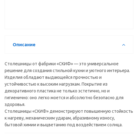
кухонная
Скиф №63
(королевский
жемчуг
белый)
(4200*600*38
мм) в/с
Описание
Столешницы от фабрики «СКИФ» — это универсальное
решение для создания стильной кухни и уютного интерьера.
Изделия обладают выдающейся прочностью и
устойчивостью к высоким нагрузкам. Покрытие из
декоративного пластика не только эстетично, но и
гигиенично: оно легко моется и абсолютно безопасно для
здоровья.
Столешницы «СКИФ» демонстрируют повышенную стойкость
к нагреву, механическим ударам, абразивному износу,
бытовой химии и выцветанию под воздействием солнца.