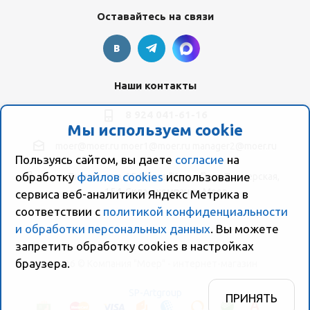
Оставайтесь на связи
Наши контакты
8 924 041-61-16
Мы используем cookie
moer@moer.ru
moer1@moer.ru
manager2@moer.ru
Пользуясь сайтом, вы даете
согласие
на
обработку
файлов cookies
использование
ул. Пионерская, 154 (база "Космо") ул. Пионерская,
154, Склад компании Моер
сервиса веб-аналитики Яндекс Метрика в
соответствии с
политикой конфиденциальности
и обработки персональных данных
. Вы можете
запретить обработку сookies в настройках
браузера.
2026 © Компания "Моер" - интернет-магазин
SP-Artgroup
ПРИНЯТЬ