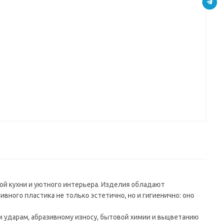
00*38
мм) в/с
мм) в/с
(4200*600*38
/с
мм) в/с
ница
ая
329
истый
00*38
/с
й кухни и уютного интерьера. Изделия обладают
ного пластика не только эстетично, но и гигиенично: оно
ударам, абразивному износу, бытовой химии и выцветанию