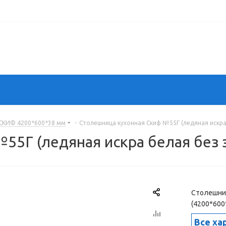
СКИФ 4200*600*38 мм
-
Столешница кухонная Скиф №55Г (ледяная искра 
5Г (ледяная искра белая без з
Столешниц
(4200*600
Все ха