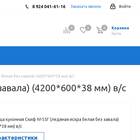
8 924 041-61-16
Заказать звонок
Войти
Корзина
0
0
0
0
пуста
белая без завала) (4200*600*38 мм) в/с
авала) (4200*600*38 мм) в/с
а кухонная Скиф №55Г (ледяная искра белая без завала)
*38 мм) в/с
рактеристики