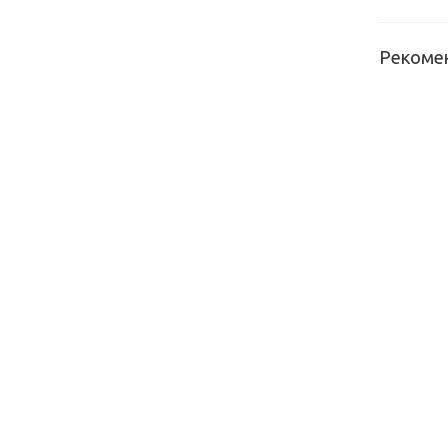
Рекоме
Столеш
кухонн
Скиф №
(оре
пекан
(4200*6
мм) в
Столеш
кухонн
Ски
№100
(дуб
бунрат