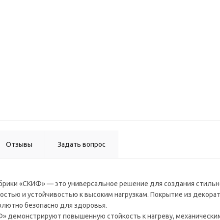
(4200*8
мм) в
Столеш
кухонн
Скиф №
(дуб
серебр
)
(4200*6
мм) в
Отзывы
Задать вопрос
рики «СКИФ» — это универсальное решение для создания стильно
тью и устойчивостью к высоким нагрузкам. Покрытие из декоратив
солютно безопасно для здоровья.
 демонстрируют повышенную стойкость к нагреву, механическим 