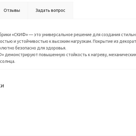
мм) в/с
Отзывы
Задать вопрос
рики «СКИФ» — это универсальное решение для создания стильно
тью и устойчивостью к высоким нагрузкам. Покрытие из декоратив
солютно безопасно для здоровья.
 демонстрируют повышенную стойкость к нагреву, механическим 
солнца.
ки