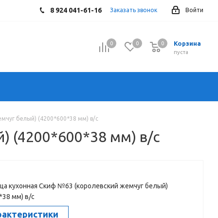
8 924 041-61-16
Заказать звонок
Войти
Корзина
0
0
0
0
пуста
мчуг белый) (4200*600*38 мм) в/с
 (4200*600*38 мм) в/с
а кухонная Скиф №63 (королевский жемчуг белый)
*38 мм) в/с
рактеристики