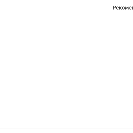
Рекоме
Столешни
кухонна
Скиф №9
(орех
пекан)
(4200*60
мм) в/с
Столешни
кухонна
Скиф №8
(оникс
дымчаты
(4200*60