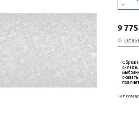
9 775
Нет в н
Обраща
складе.
Выбранн
оказать
повлият
Нет склад