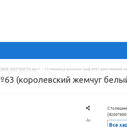
СКИФ 4200*600*38 мм
-
Столешница кухонная Скиф №63 (королевский же
63 (королевский жемчуг белый)
Столешниц
(4200*600
Все ха