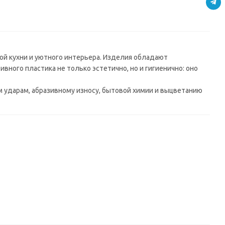
завала)
мм) в/с
(4200*600*38
(4200*600*38
мм) в/с
мм) в/с
й кухни и уютного интерьера. Изделия обладают
ного пластика не только эстетично, но и гигиенично: оно
ударам, абразивному износу, бытовой химии и выцветанию