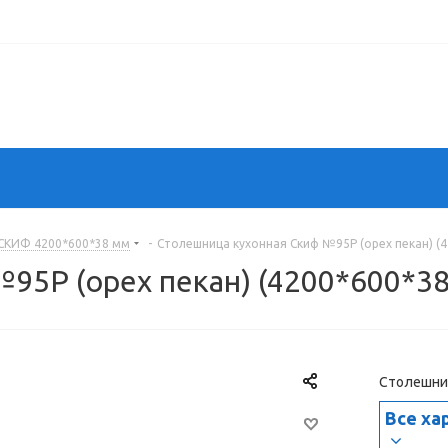
СКИФ 4200*600*38 мм
-
Столешница кухонная Скиф №95Р (орех пекан) (4
95Р (орех пекан) (4200*600*38
Столешниц
Все ха