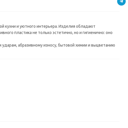
0*38
мм) в/с
мм) в/с
й кухни и уютного интерьера. Изделия обладают
ного пластика не только эстетично, но и гигиенично: оно
ударам, абразивному износу, бытовой химии и выцветанию