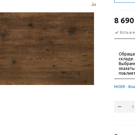
8 690
Есть в 
Обраща
складе.
Выбранн
оказать
повлият
MOER - Вла