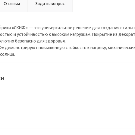
(4200*60
Отзывы
Задать вопрос
мм) в/с
рики «СКИФ» — это универсальное решение для создания стильно
тью и устойчивостью к высоким нагрузкам. Покрытие из декоратив
солютно безопасно для здоровья.
 демонстрируют повышенную стойкость к нагреву, механическим 
солнца.
ки