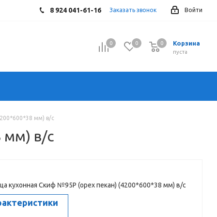
8 924 041-61-16
Заказать звонок
Войти
Корзина
0
0
0
0
пуста
200*600*38 мм) в/с
 мм) в/с
а кухонная Скиф №95Р (орех пекан) (4200*600*38 мм) в/с
рактеристики