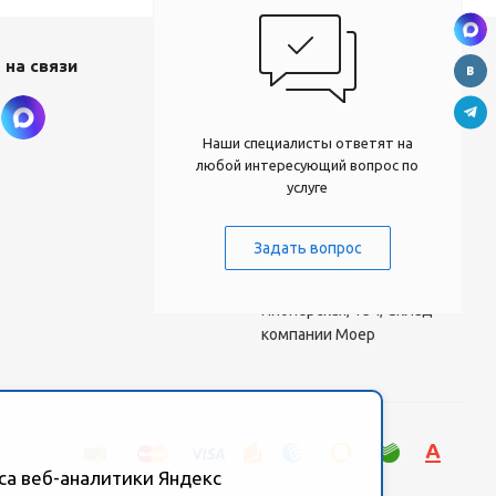
Наши контакты
 на связи
8 924 041-61-16
Наши специалисты ответят на
moer@moer.ru
любой интересующий вопрос по
moer1@moer.ru
услуге
manager2@moer.ru
Задать вопрос
ул. Пионерская, 154
(база "Космо") ул.
Пионерская, 154, Склад
компании Моер
са веб-аналитики Яндекс