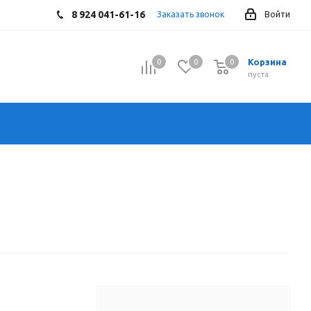
8 924 041-61-16
Заказать звонок
Войти
Корзина
0
0
0
0
пуста