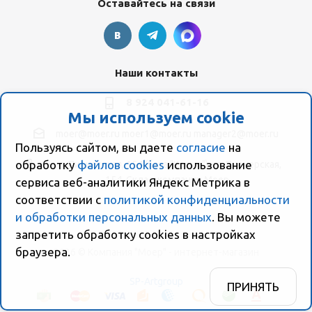
Оставайтесь на связи
Наши контакты
8 924 041-61-16
Мы используем cookie
moer@moer.ru
moer1@moer.ru
manager2@moer.ru
Пользуясь сайтом, вы даете
согласие
на
обработку
файлов cookies
использование
ул. Пионерская, 154 (база "Космо") ул. Пионерская,
154, Склад компании Моер
сервиса веб-аналитики Яндекс Метрика в
соответствии с
политикой конфиденциальности
и обработки персональных данных
. Вы можете
запретить обработку сookies в настройках
браузера.
2026 © Компания "Моер" - интернет-магазин
SP-Artgroup
ПРИНЯТЬ