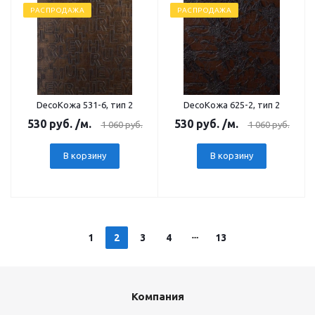
РАСПРОДАЖА
РАСПРОДАЖА
DecoКожа 531-6, тип 2
DecoКожа 625-2, тип 2
530
руб.
/м.
530
руб.
/м.
1 060
руб.
1 060
руб.
В корзину
В корзину
1
2
3
4
13
Компания