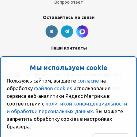
Вопрос-ответ
Оставайтесь на связи
Наши контакты
8 924 041-61-16
Мы используем cookie
moer@moer.ru
moer1@moer.ru
manager2@moer.ru
Пользуясь сайтом, вы даете
согласие
на
обработку
файлов cookies
использование
ул. Пионерская, 154 (база "Космо") ул. Пионерская,
154, Склад компании Моер
сервиса веб-аналитики Яндекс Метрика в
соответствии с
политикой конфиденциальности
и обработки персональных данных
. Вы можете
запретить обработку сookies в настройках
браузера.
2026 © Компания "Моер" - интернет-магазин