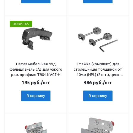
НОВИНКА
Петля мебельная под
Cтяжка (комплект) для
фальшпанель с/д для узкого
столешницы толщиной от
рам. профиля T90-LKV07-H
10мм (HPL) (2 шт.), цинк
(MCF.03.CL.055.ZN.S)
195
руб.
/шт
386
руб.
/шт
В корзину
В корзину