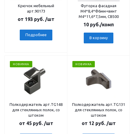
Крючок мебельный
Футорка фасадная
арт.90173
М4*8,4*Ф6мм+винт
М4*11,6*7,5мм, CB500
от
193 руб.
/шт
10
руб.
/комп
Подробнее
В корзину
НОВИНКА
НОВИНКА
Полкодержатель арт.TG148
Полкодержатель арт.TG131
для стеклянных полок, со
для стеклянных полок, со
штоком
штоком
от
45 руб.
/шт
от
12 руб.
/шт