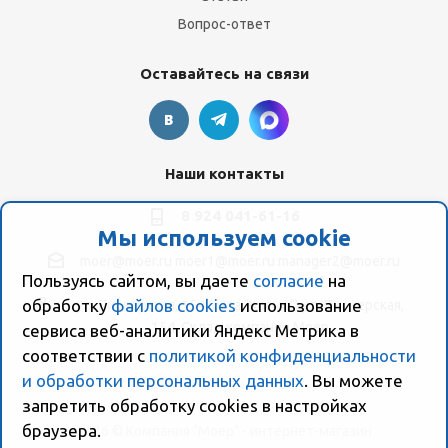
Вопрос-ответ
Оставайтесь на связи
Наши контакты
8 924 041-61-16
Мы используем cookie
moer@moer.ru
moer1@moer.ru
manager2@moer.ru
Пользуясь сайтом, вы даете
согласие
на
обработку
файлов cookies
использование
ул. Пионерская, 154 (база "Космо") ул. Пионерская,
154, Склад компании Моер
сервиса веб-аналитики Яндекс Метрика в
соответствии с
политикой конфиденциальности
и обработки персональных данных
. Вы можете
запретить обработку сookies в настройках
браузера.
2026 © Компания "Моер" - интернет-магазин