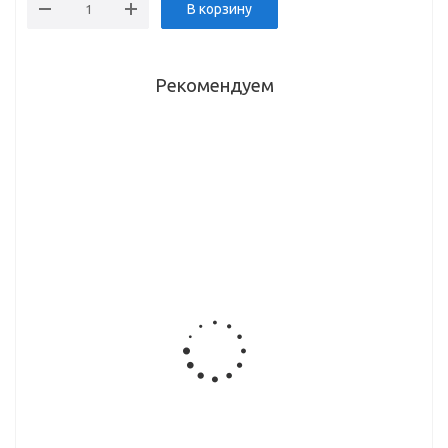
В корзину
Рекомендуем
Полка
Держатель
Заглушка
Крючок
угловая
д/рейлинга
рейлинга
большой д/
малая тип
традиция,
традиция,
рейлинга
2 (LE-550
черный
черный
d=16мм,
BL), черный
матовый
матовый
черный
матовый
(RAT-14 BL)
(RAT-15 BL)
матовый
Полка для
Труба
Полка для
Крючок
бумажного
d=16мм,
миксера
малый
полотенца,
длина 1м,
(YJ-G211),
d=16мм,черный