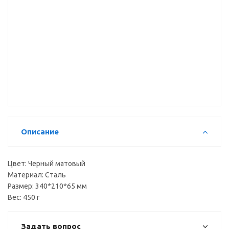
черный
черный
черный
матовый
матовый
матовый
матовый
(YJ-G217)
Полка для
крышек (YJ-
G809B BL),
черный
матовый
Описание
Цвет: Черный матовый
Материал: Сталь
Размер: 340*210*65 мм
Вес: 450 г
Задать вопрос