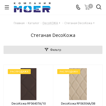
0
Главная
-
Каталог
-
DecoКОЖА
-
Стеганая DecoКожа
Стеганая DecoКожа
Фильтр
РАСПРОДАЖА
РАСПРОДАЖА
DecoКожа RF06407А/10
DecoКожа RF06304А/08