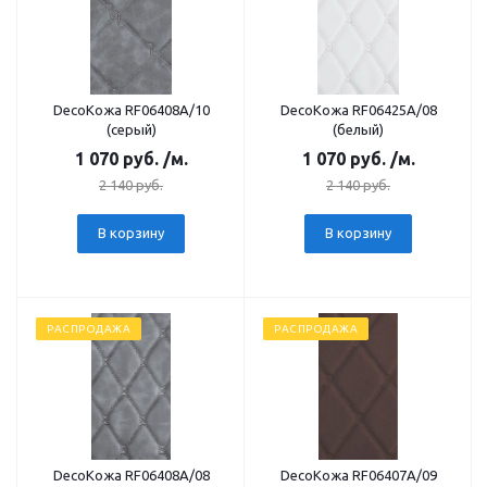
DecoКожа RF06408А/10
DecoКожа RF06425А/08
(серый)
(белый)
1 070
руб.
/м.
1 070
руб.
/м.
2 140
руб.
2 140
руб.
В корзину
В корзину
РАСПРОДАЖА
РАСПРОДАЖА
DecoКожа RF06408А/08
DecoКожа RF06407А/09