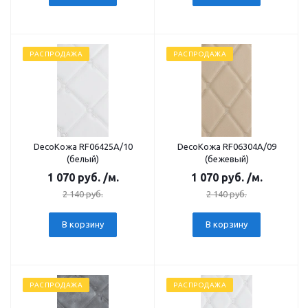
РАСПРОДАЖА
РАСПРОДАЖА
DecoКожа RF06425А/10
DecoКожа RF06304А/09
(белый)
(бежевый)
1 070
руб.
/м.
1 070
руб.
/м.
2 140
руб.
2 140
руб.
В корзину
В корзину
РАСПРОДАЖА
РАСПРОДАЖА