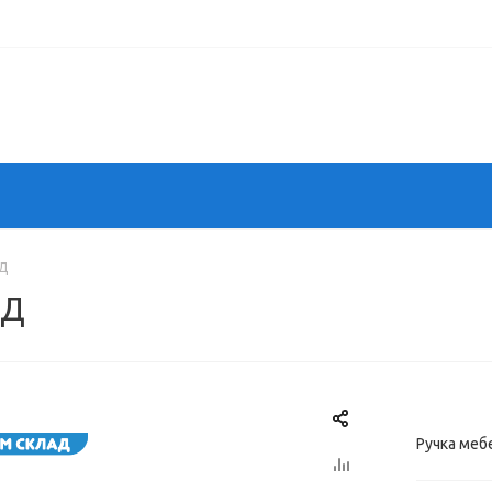
ОД
ОД
Ручка ме