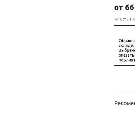
от
66
Есть в 
Обраща
складе.
Выбранн
оказать
повлият
Рекоме