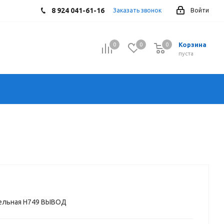
8 924 041-61-16
Заказать звонок
Войти
Корзина
0
0
0
0
пуста
бельная Н749 ВЫВОД