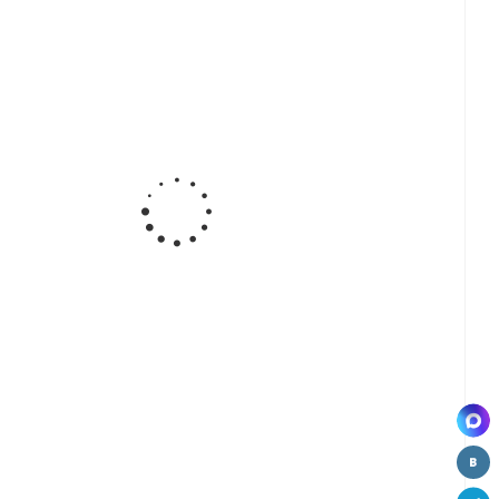
-
Ручка-
Ручка-
Ручка-
а,
кнопка,
кнопка,
кнопка,
СР)
W3504
CD8812
CD8818 (PT)
4
ВЫВОД
(AB)
ВЫВОД
ВЫВОД
а
Ручка Н527
Ручка
Ручка 916
4
ВЫВОД
W1707
ВЫВОД
Д
ВЫВОД
-
а,
СР)
1