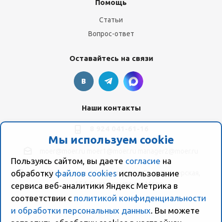
Помощь
Статьи
Вопрос-ответ
Оставайтесь на связи
Наши контакты
8 924 041-61-16
Мы используем cookie
moer@moer.ru
moer1@moer.ru
manager2@moer.ru
Пользуясь сайтом, вы даете
согласие
на
обработку
файлов cookies
использование
ул. Пионерская, 154 (база "Космо") ул. Пионерская,
154, Склад компании Моер
сервиса веб-аналитики Яндекс Метрика в
соответствии с
политикой конфиденциальности
и обработки персональных данных
. Вы можете