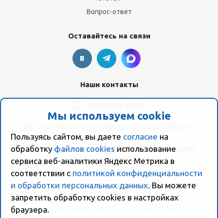
Вопрос-ответ
Оставайтесь на связи
Наши контакты
8 924 041-61-16
Мы используем cookie
moer@moer.ru
moer1@moer.ru
manager2@moer.ru
Пользуясь сайтом, вы даете
согласие
на
обработку
файлов cookies
использование
ул. Пионерская, 154 (база "Космо") ул. Пионерская,
154, Склад компании Моер
сервиса веб-аналитики Яндекс Метрика в
соответствии с
политикой конфиденциальности
и обработки персональных данных
. Вы можете
запретить обработку сookies в настройках
браузера.
2026 © Компания "Моер" - интернет-магазин