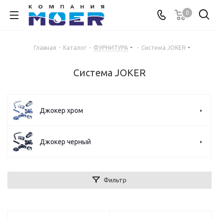
0
Главная
-
Каталог
-
ФУРНИТУРА
-
Система JOKER
Система JOKER
Джокер хром
Джокер черный
Фильтр