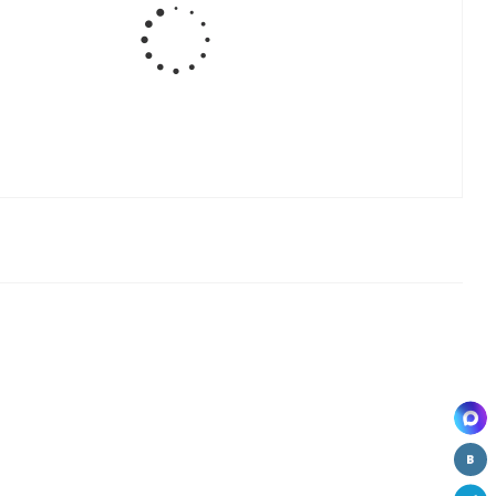
Уголок
ый
металл. с
декор
крышкой
(цветной)