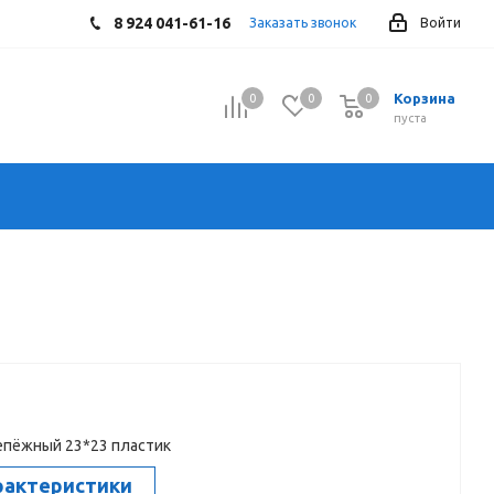
8 924 041-61-16
Заказать звонок
Войти
Корзина
0
0
0
0
пуста
епёжный 23*23 пластик
рактеристики