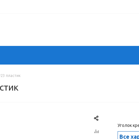
*23 пластик
стик
Уголок кр
Все ха