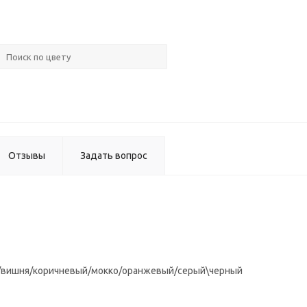
Уголок
монтажн
металл.
Отзывы
Задать вопрос
е/вишня/коричневый/мокко/оранжевый/серый\черный