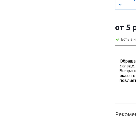
от
5 
Есть в 
Обраща
складе.
Выбранн
оказать
повлият
Рекоме