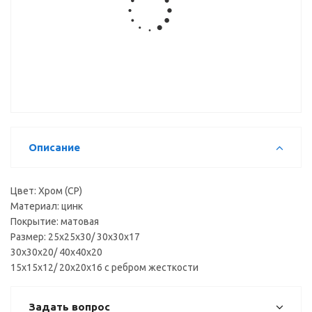
Уголок
Уголок
металл. с
крепёжный
декор
23*23
крышкой
пластик
(цветной)
Описание
Цвет: Хром (СР)
Материал: цинк
Покрытие: матовая
Размер: 25х25х30/ 30х30х17
30х30х20/ 40х40х20
15х15х12/ 20х20х16 с ребром жесткости
Задать вопрос