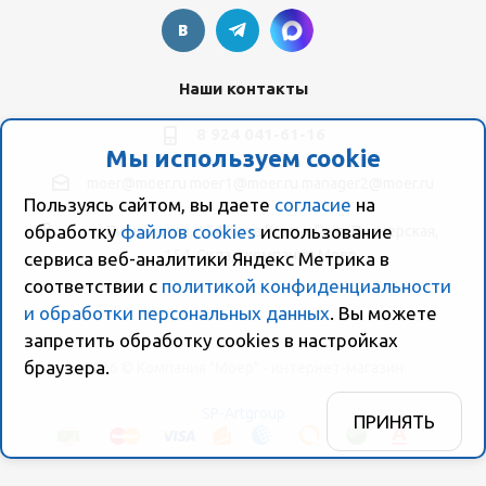
Наши контакты
8 924 041-61-16
Мы используем cookie
moer@moer.ru
moer1@moer.ru
manager2@moer.ru
Пользуясь сайтом, вы даете
согласие
на
обработку
файлов cookies
использование
ул. Пионерская, 154 (база "Космо") ул. Пионерская,
154, Склад компании Моер
сервиса веб-аналитики Яндекс Метрика в
соответствии с
политикой конфиденциальности
и обработки персональных данных
. Вы можете
запретить обработку сookies в настройках
браузера.
2026 © Компания "Моер" - интернет-магазин
SP-Artgroup
ПРИНЯТЬ