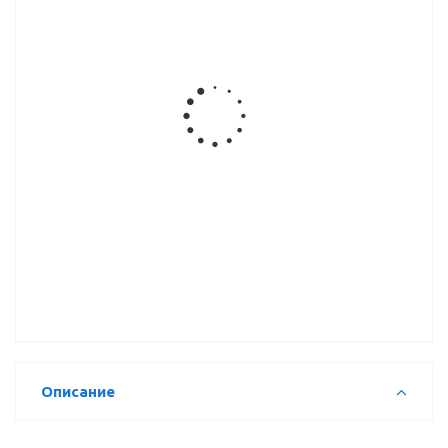
Заглушка
Заглушка
Заглушка
Заглушка
Pacific D-
12мм под
MAXIFIX D-
D14мм под
18мм 32шт.
саморез
39мм
евровинт
ПОД
пластик
пластик, д/
пластик
ЭКСЦЕНТРИК
отверстия
самоклеющ.
35мм
Заглушка
15мм под
эксцентрик
пластик
Описание