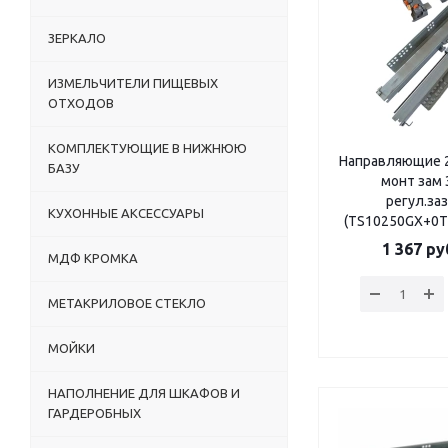
ЗЕРКАЛО
ИЗМЕЛЬЧИТЕЛИ ПИЩЕВЫХ
ОТХОДОВ
КОМПЛЕКТУЮЩИЕ В НИЖНЮЮ
Направляющие 2
БАЗУ
монт зам 
регул.за
КУХОННЫЕ АКСЕССУАРЫ
(TS10250GX+0T
1 367
ру
МДФ КРОМКА
МЕТАКРИЛОВОЕ СТЕКЛО
МОЙКИ
НАПОЛНЕНИЕ ДЛЯ ШКАФОВ И
ГАРДЕРОБНЫХ