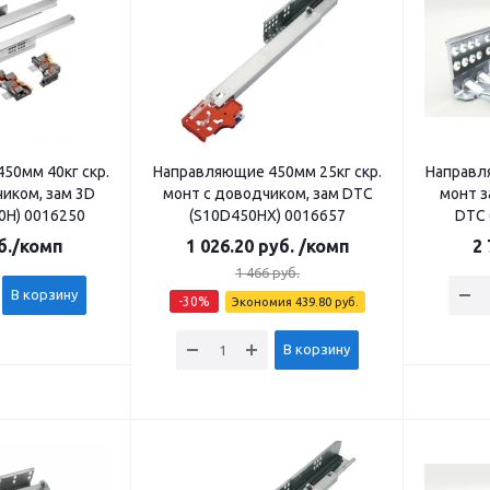
50мм 40кг скр.
Направляющие 450мм 25кг скр.
Направл
иком, зам 3D
монт с доводчиком, зам DTC
монт з
0H) 0016250
(S10D450НX) 0016657
DTC 
б.
/комп
1 026.20
руб.
/комп
2 
1 466
руб.
В корзину
-
30
%
Экономия
439.80
руб.
В корзину