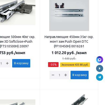
яющие 500мм 40кг скр.
Направляющие 450мм 35кг скр.
ам 3D Softclose+Push
монт зам Push Open DTC
(FTS10500H) 20097
(FF10450H) 0016261
753
руб.
/комп
1 012.20
руб.
/комп
1 446
руб.
В корзину
-
30
%
Экономия
433.80
руб.
В корзину