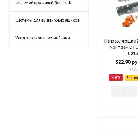
системой профилей Gola Led.
Системы для выдвижных ящиков
Уход за кухонными мойками
Направляющие 2
монт зам DTC
0016
522.90
ру
747
р
-
30
%
Эконо