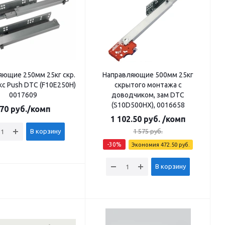
яющие 250мм 25кг скр.
Направляющие 500мм 25кг
с Push DTC (F10E250H)
скрытого монтажа с
0017609
доводчиком, зам DTC
(S10D500HX), 0016658
70
руб.
/комп
1 102.50
руб.
/комп
В корзину
1 575
руб.
-
30
%
Экономия
472.50
руб.
В корзину