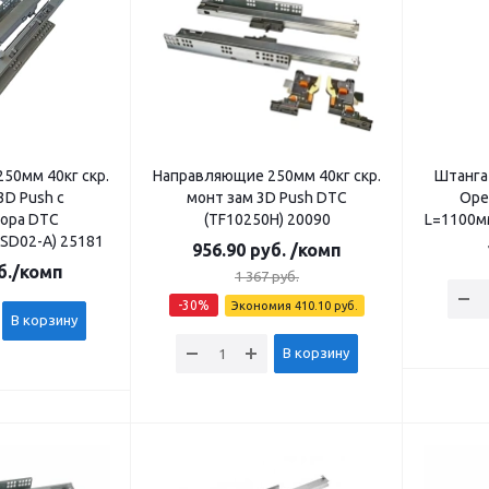
50мм 40кг скр.
Направляющие 250мм 40кг скр.
Штанга
3D Push с
монт зам 3D Push DTC
Ope
зора DTC
(TF10250H) 20090
L=1100м
SD02-A) 25181
956.90
руб.
/комп
б.
/комп
1 367
руб.
-
30
%
Экономия
410.10
руб.
В корзину
В корзину