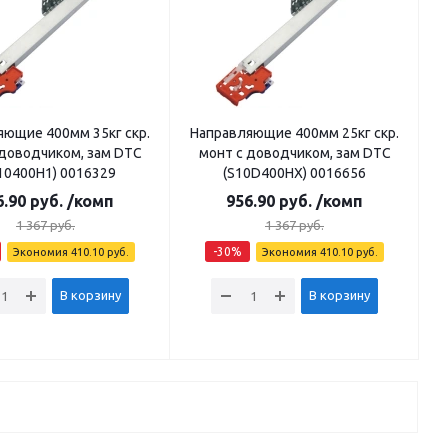
яющие 400мм 35кг скр.
Направляющие 400мм 25кг скр.
 доводчиком, зам DTC
монт с доводчиком, зам DTC
10400H1) 0016329
(S10D400НХ) 0016656
6.90
руб.
/комп
956.90
руб.
/комп
1 367
руб.
1 367
руб.
-
30
%
Экономия
410.10
руб.
Экономия
410.10
руб.
В корзину
В корзину