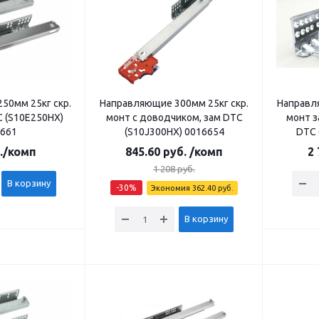
50мм 25кг скр.
Направляющие 300мм 25кг скр.
Направл
 (S10E250HX)
монт с доводчиком, зам DTC
монт з
661
(S10J300НХ) 0016654
DTC 
.
/комп
845.60
руб.
/комп
2 
1 208
руб.
В корзину
-
30
%
Экономия
362.40
руб.
В корзину