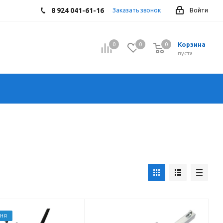
8 924 041-61-16
Заказать звонок
Войти
Корзина
0
0
0
0
пуста
ДНЯ