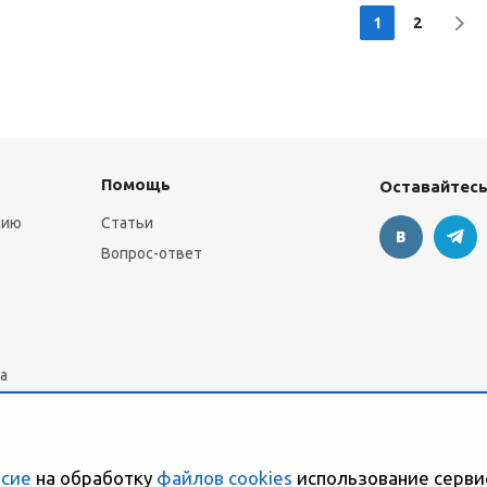
1
2
Помощь
Оставайтесь
цию
Статьи
Вопрос-ответ
а
асие
на обработку
файлов cookies
использование серви