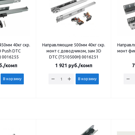
50мм 40кг скр.
Направляющие 500мм 40кг скр.
Направл
D Push DTC
монт с доводчиком, зам 3D
монт фик
) 0016255
DTC (TS10500H) 0016251
б.
/комп
1 921
руб.
/комп
7
В корзину
В корзину