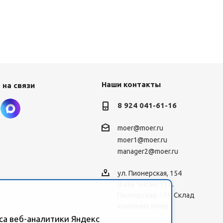
Наши контакты
 на связи
8 924 041-61-16
moer@moer.ru
moer1@moer.ru
manager2@moer.ru
ул. Пионерская, 154
(база "Космо") ул.
Пионерская, 154, Склад
компании Моер
са веб-аналитики Яндекс