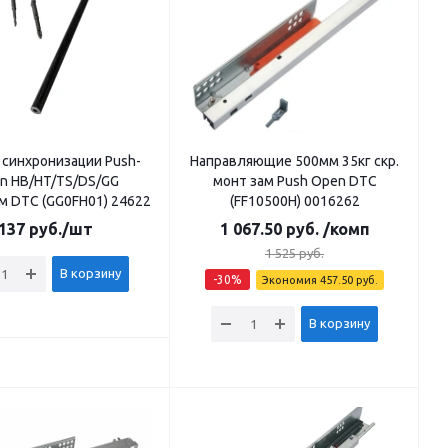
 синхронизации Push-
Направляющие 500мм 35кг скр.
n HB/HT/TS/DS/GG
монт зам Push Open DTC
м DTC (GG0FH01) 24622
(FF10500H) 0016262
137
руб.
/шт
1 067.50
руб.
/комп
1 525
руб.
В корзину
-
30
%
Экономия
457.50
руб.
В корзину