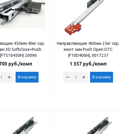
яющие 450мм 40кг скр.
Направляющие 400мм 25кг скр.
ам 3D Softclose+Push
монт зам Push Open DTC
(FTS10450H) 20096
(F10D400Н), 0017257
703
руб.
/комп
1 357
руб.
/комп
В корзину
В корзину