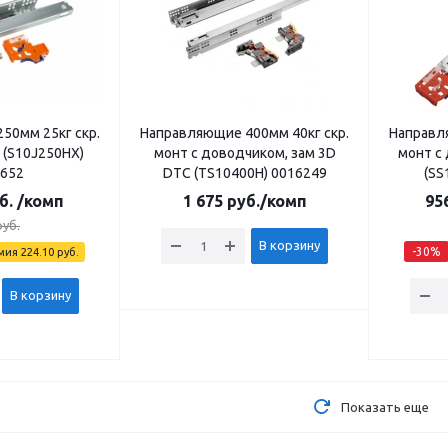
50мм 25кг скр.
Направляющие 400мм 40кг скр.
Направл
 (S10J250НХ)
монт с доводчиком, зам 3D
монт с
652
DTC (TS10400H) 0016249
(SS
б.
/комп
1 675
руб.
/комп
95
уб.
В корзину
-
30
%
мия
224.10
руб.
В корзину
Показать еще