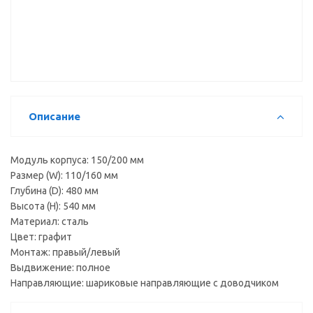
для лотка
коврик
коврик
(50*150см)
(50*150см)
М50-RD К,
М50-RD,
прозрачный
cерый
Описание
Модуль корпуса: 150/200 мм
Размер (W): 110/160 мм
Глубина (D): 480 мм
Высота (H): 540 мм
Материал: сталь
Цвет: графит
Монтаж: правый/левый
Выдвижение: полное
Направляющие: шариковые направляющие с доводчиком