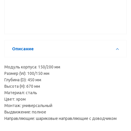
для лотка
коврик
коврик
(50*150см)
(50*150см)
М50-RD К,
М50-RD,
прозрачный
cерый
Описание
Модуль корпуса: 150/200 мм
Размер (W): 100/150 мм
Глубина (D): 450 мм
Высота (H): 670 мм
Материал: сталь
Цвет: хром
Монтаж: универсальный
Выдвижение: полное
Направляющие: шариковые направляющие с доводчиком