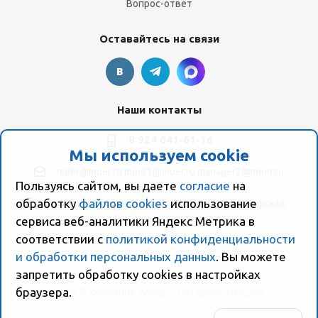
Вопрос-ответ
Оставайтесь на связи
Наши контакты
8 924 041-61-16
Мы используем cookie
moer@moer.ru
moer1@moer.ru
manager2@moer.ru
Пользуясь сайтом, вы даете
согласие
на
обработку
файлов cookies
использование
ул. Пионерская, 154 (база "Космо") ул. Пионерская,
154, Склад компании Моер
сервиса веб-аналитики Яндекс Метрика в
соответствии с
политикой конфиденциальности
и обработки персональных данных
. Вы можете
запретить обработку сookies в настройках
браузера.
2026 © Компания "Моер" - интернет-магазин