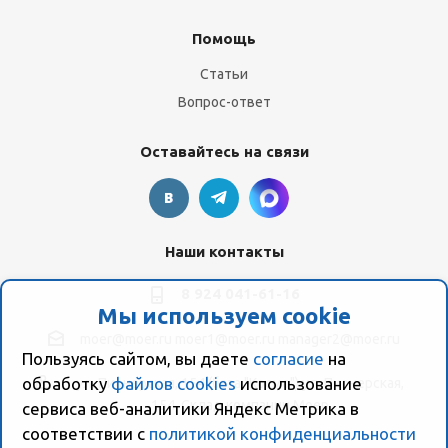
Помощь
Статьи
Вопрос-ответ
Оставайтесь на связи
Наши контакты
8 924 041-61-16
Мы используем cookie
moer@moer.ru
moer1@moer.ru
manager2@moer.ru
Пользуясь сайтом, вы даете
согласие
на
обработку
файлов cookies
использование
ул. Пионерская, 154 (база "Космо") ул. Пионерская,
154, Склад компании Моер
сервиса веб-аналитики Яндекс Метрика в
соответствии с
политикой конфиденциальности