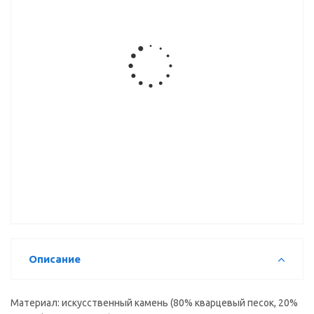
Мойка
Мойка
Мойка
Мойка
Moer
Moer
Moer
Moer
КВАРЦ 260
КВАРЦ 218
КВАРЦ 203
КВАРЦ 220
(многофункциональная)
Мойка
Moer
КВАРЦ 213
Описание
Материал: искусственный камень (80% кварцевый песок, 20%