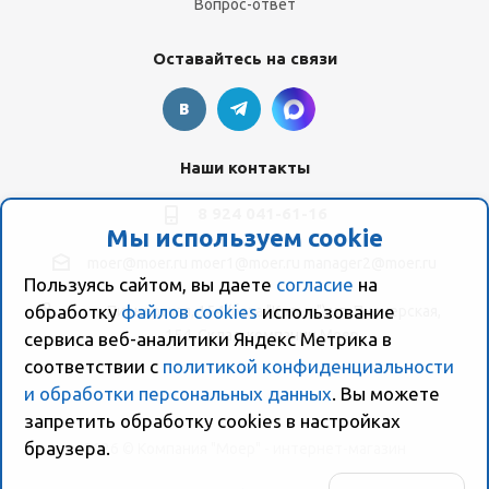
Вопрос-ответ
Оставайтесь на связи
Наши контакты
8 924 041-61-16
Мы используем cookie
moer@moer.ru
moer1@moer.ru
manager2@moer.ru
Пользуясь сайтом, вы даете
согласие
на
обработку
файлов cookies
использование
ул. Пионерская, 154 (база "Космо") ул. Пионерская,
154, Склад компании Моер
сервиса веб-аналитики Яндекс Метрика в
соответствии с
политикой конфиденциальности
и обработки персональных данных
. Вы можете
запретить обработку сookies в настройках
браузера.
2026 © Компания "Моер" - интернет-магазин