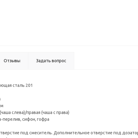
Мойк
Moer 7
ВЫВО
Отзывы
Задать вопрос
ющая сталь 201
м
мм
чаша слева)/правая (чаша с права)
в-перелив, сифон, гофра
отверстие под смеситель. Дополнительное отверстие под дозатор