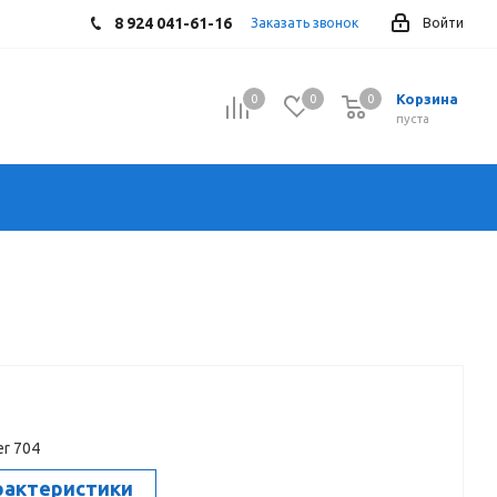
8 924 041-61-16
Заказать звонок
Войти
Корзина
0
0
0
0
пуста
r 704
рактеристики