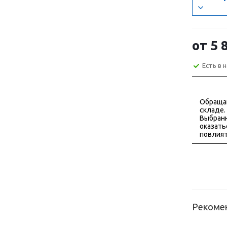
от
5 
Есть в 
Обраща
складе.
Выбранн
оказать
повлият
Рекоме