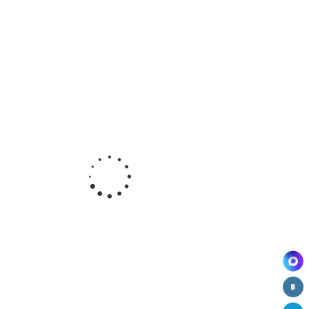
а
мойка
мойка
Мойка
r
Moer нерж.
Moer нерж.
Moer 729
1B
накладная
накладная
ВЫВОД
Д
50*50
50*60
а
Мойка
Мойка
Мойка
42
Moer 749
Moer 740
Moer 502
ая
ВЫВОД
угловая
Д
ВЫВОД