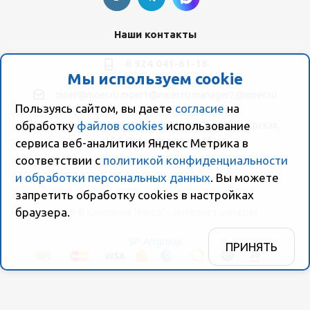
Наши контакты
8 924 041-61-16
Мы используем cookie
moer@moer.ru
moer1@moer.ru
manager2@moer.ru
Пользуясь сайтом, вы даете
согласие
на
обработку
файлов cookies
использование
ул. Пионерская, 154 (база "Космо") ул. Пионерская,
154, Склад компании Моер
сервиса веб-аналитики Яндекс Метрика в
соответствии с
политикой конфиденциальности
и обработки персональных данных
. Вы можете
запретить обработку сookies в настройках
браузера.
2026 © Компания "Моер" - интернет-магазин
SP-Artgroup
ПРИНЯТЬ