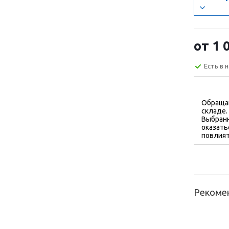
от
1 
Есть в 
Обраща
складе.
Выбранн
оказать
повлият
Рекоме