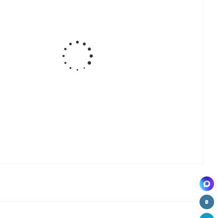
Сифон для
Уплотнитель
Корзина
Доска
ра
мойки
для
разделочная
Практик
врезной
ВЫВОД
одинарный
мойки
б/отвода
для стир.
машины
ш
Фреза для
Крепление
Гофра
ля
каменной
метал. для
мойки
кухонной
d=35мм
мойки