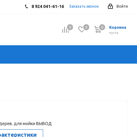
8 924 041-61-16
Заказать звонок
Войти
Корзина
0
0
0
0
пуста
дерев. для мойки ВЫВОД
рактеристики