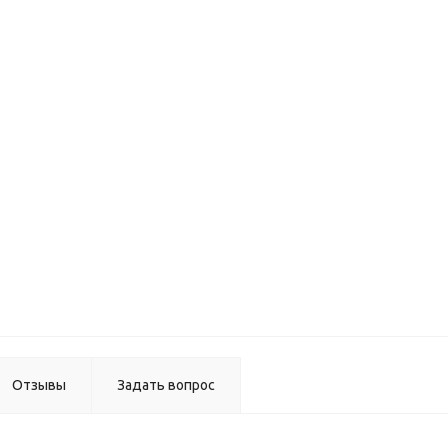
Сверло
Форстне
35мм
Вклады
метал д
мойки
ВЫВОД
Отзывы
Задать вопрос